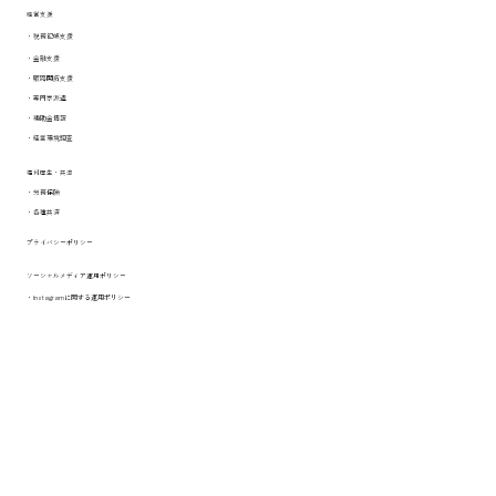
経営支援
​・税務記帳支援
​・金融支援
​・販路開拓支援
​・専門家派遣
​・補助金情報
​・経営環境調査
​福利厚生・共済
​・労務保険
​・各種共済
プライバシーポリシー
ソーシャルメディア運用ポリシー
​・Instagramに関する運用ポリシー