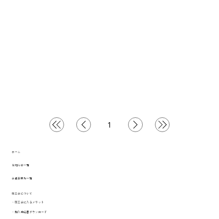
1
1
ペ
ー
ジ
ホーム
お知らせ一覧
会員事業所一覧
商工会について
​・商工会に入るメリット
​・
加入申込書ダウンロード