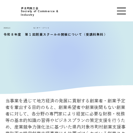
芦北町商工会
Society of Commerce &
Industry
2026.5,11
セミナー・イベント
令和８年度 第１回創業スクールの開催について（受講料無料）
当事業を通じて地方経済の発展に貢献する創業者・創業予定
者を輩出する目的のもと、創業希望者や創業後間もない創業
者に対して、各分野の専門家により経営に必要な財務・税務
等の基本的知識の習得やビジネスプランの策定支援を行うた
め、産業競争力強化法に基づいた県内対象市町村創業支援事