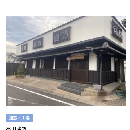
建設・工場
高田蒲鉾