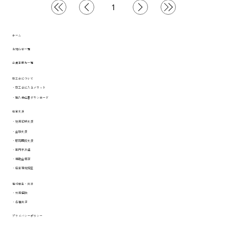
1
1
ペ
ー
ジ
ホーム
お知らせ一覧
会員事業所一覧
商工会について
​・商工会に入るメリット
​・
加入申込書ダウンロード
経営支援
​・税務記帳支援
​・金融支援
​・販路開拓支援
​・専門家派遣
​・補助金情報
​・経営環境調査
​福利厚生・共済
​・労務保険
​・各種共済
プライバシーポリシー