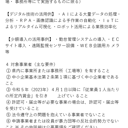
場・ 事務所等にて実施するものに限る） 
【デジタル技術の活用例】 ・ＡＩによる大量データの処理・
分析 ・ＲＰＡ・画像認識による手作業の自動化 ・ＩｏＴに
よるリアルタイム可視化 ・ロボット活用による業務効率化
 【少額導入の活用事例】 ・勤怠管理システムの導入 ・ＥＣ
サイト導入 ・遠隔監視センサー設備 ・ＷＥＢ会議用カ メラ
等 
４ 対象事業者（主な要件）
 ① 県内に事業所または事務所（工場等）を有すること
 ② 中小企業基本法第２条第１項に基づく中小企業者である
こと 
 ③ 令和５年（2023年）４月１日以降に「従業員１人当たり
の所定内賃金」を引き        上げてい ること 
 ④ 許認可・届出等が必要な事業の場合は、許認可・届出等
を受けていること 
 ⑤ 法令遵守上の問題を抱えている事業者でないこと
 ⑥ 申請事業者または役員が暴力団等の反社会的勢力でない
こと ※ その他詳細は公募要領をご確認ください。 