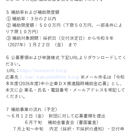
５ 補助率および補助限度額
 ① 補助率：３分の２以内 
 ② 補助限度額：５００万円（下限５０万円、一部条件によ
り下限１０万円） 
 ③ 補助対象期間：採択日（交付決定日）から令和９年
（2027年）１月２２日  （金）  まで 
６ 公募要領および申請様式 下記URLよりダウンロードしてく
ださい。
 URL：
https://www.kmt-ti.or.jp
応募先 
E-mail：kakushin@kmt-ti.or.jp
 ※メール件名は「令和
８年度(2026年度)中小企業ＤＸ推進臨時補助金応募」とし、
本文に企 業名・氏名・電話番号・メールアドレスを明記して
ください。 
７ 補助事業の流れ（予定）
 ～６月１２日（金） 
 財団に対して応募書類を提出
                ６月下旬     
補助金審査会（書面審査）
      ７月上旬～中旬     内定（採択・不採択の通知）・交付申